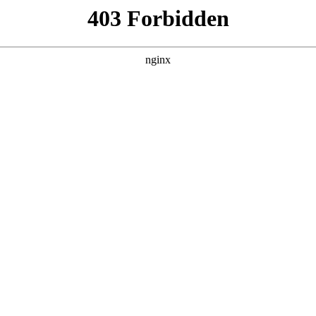
首页
洞察必威精装版APP
运动脉搏
体